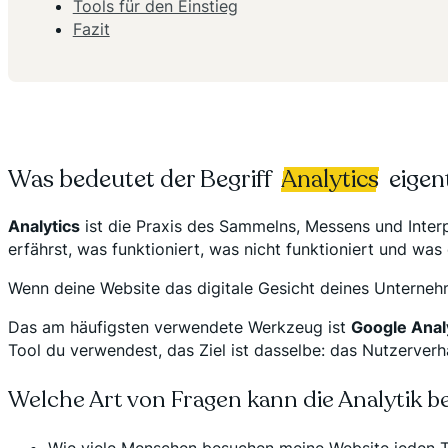
Tools für den Einstieg
Fazit
Was bedeutet der Begriff
Analytics
eigent
Analytics
ist die Praxis des Sammelns, Messens und Interpr
erfährst, was funktioniert, was nicht funktioniert und was
Wenn deine Website das digitale Gesicht deines Unternehme
Das am häufigsten verwendete Werkzeug ist
Google Anal
Tool du verwendest, das Ziel ist dasselbe: das Nutzerver
Welche Art von Fragen kann die Analytik 
Wie viele Menschen besuchen meine Website jeden 