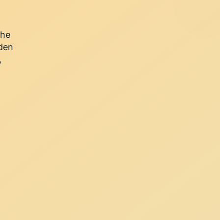
che
den
,