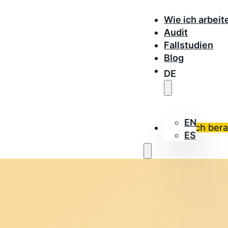
Wie ich arbeit
Audit
Fallstudien
Blog
DE
EN
Lass dich ber
ES