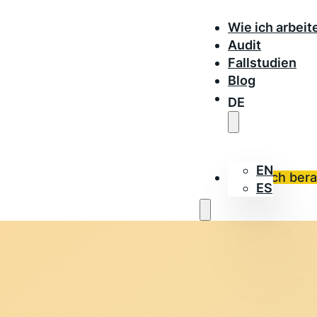
Wie ich arbeit
Audit
Fallstudien
Blog
DE
EN
Lass dich ber
ES