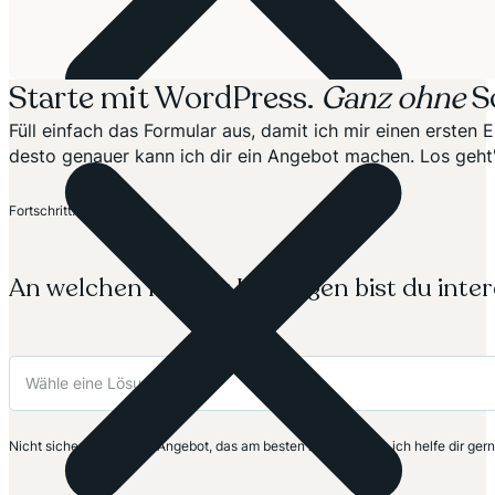
Starte mit WordPress.
Ganz ohne
S
Füll einfach das Formular aus, damit ich mir einen erste
desto genauer kann ich dir ein Angebot machen. Los geht'
Abschnitt
Fortschritt: 20%
An welchen meiner Lösungen bist du inter
Nicht sicher? Nimm das Angebot, das am besten zu dir passt – ich helfe dir ger