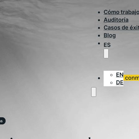
Cómo trabaj
Auditoría
Casos de éxi
Blog
ES
EN
Trabaja con
DE
ss