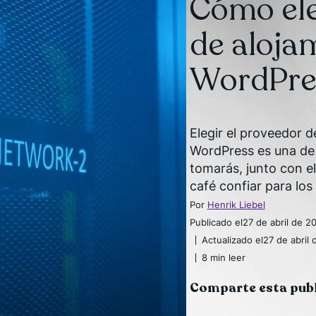
Cómo ele
de aloja
WordPres
Elegir el proveedor 
WordPress es una de 
tomarás, junto con e
café confiar para lo
Por
Henrik Liebel
Publicado el
27 de abril de 2
Actualizado el
27 de abril
8 min leer
Comparte esta pub