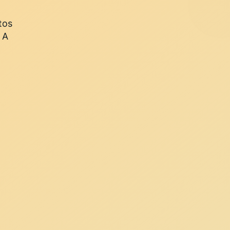
tos
 A