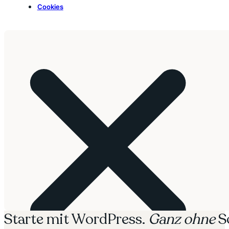
Cookies
Starte mit WordPress.
Ganz ohne
S