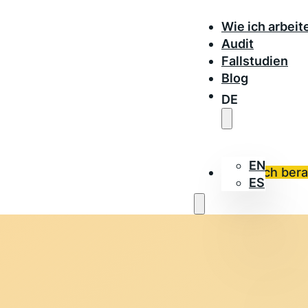
Wie ich arbeit
Audit
Fallstudien
Blog
DE
EN
Lass dich ber
ES