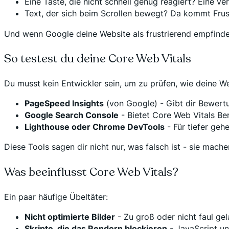
Eine Taste, die nicht schnell genug reagiert? Eine ve
Text, der sich beim Scrollen bewegt? Da kommt Frust
Und wenn Google deine Website als frustrierend empfindet
So testest du deine Core Web Vitals
Du musst kein Entwickler sein, um zu prüfen, wie deine Web
PageSpeed Insights
(von Google) - Gibt dir Bewer
Google Search Console
- Bietet Core Web Vitals Be
Lighthouse oder Chrome DevTools
- Für tiefer geh
Diese Tools sagen dir nicht nur, was falsch ist - sie ma
Was beeinflusst Core Web Vitals?
Ein paar häufige Übeltäter:
Nicht optimierte Bilder
- Zu groß oder nicht faul ge
Skripte, die das Rendern blockieren
- JavaScript un