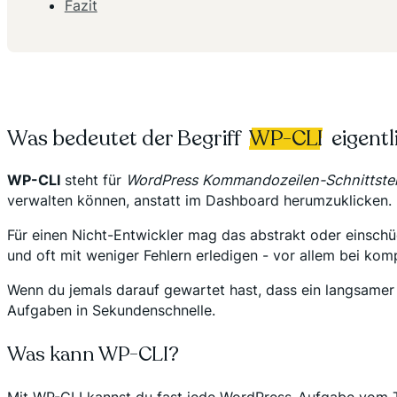
Fazit
Was bedeutet der Begriff
WP-CLI
eigentl
WP-CLI
steht für
WordPress Kommandozeilen-Schnittstel
verwalten können, anstatt im Dashboard herumzuklicken.
Für einen Nicht-Entwickler mag das abstrakt oder einschüc
und oft mit weniger Fehlern erledigen - vor allem bei ko
Wenn du jemals darauf gewartet hast, dass ein langsamer
Aufgaben in Sekundenschnelle.
Was kann WP-CLI?
Mit WP-CLI kannst du fast jede WordPress-Aufgabe vom Te