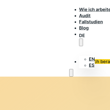
Wie ich arbeit
Audit
Fallstudien
Blog
DE
EN
Lass dich ber
ES