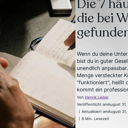
Die 7 hä
die bei 
gefunde
Wenn du deine Unter
bist du in guter Gesel
unendlich anpassbar.
Menge versteckter Ko
"funktioniert", heißt 
kommt ein profession
Von
Henrik Liebel
Veröffentlicht am
August 31,
Aktualisiert am
August 31,
8 Min. Lesezeit