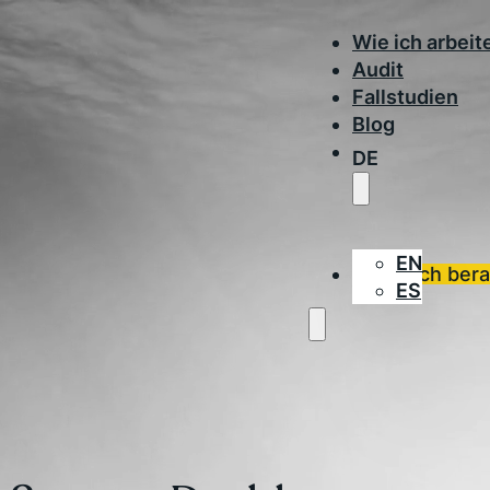
Wie ich arbeit
Audit
Fallstudien
Blog
DE
EN
Lass dich ber
ES