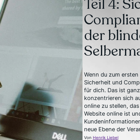
Teil 4: Si
Complian
der blin
Selberm
Wenn du zum ersten M
Sicherheit und Compl
für dich. Das ist gan
konzentrieren sich a
online zu stellen, da
Website online ist un
Kundeninformationen
neue Ebene der Vera
Von
Henrik Liebel