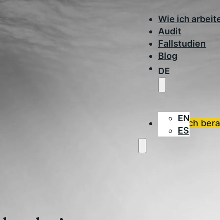
Wie ich arbeit
Audit
Fallstudien
Blog
DE
EN
Lass dich ber
ES