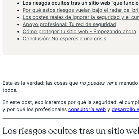
Los riesgos ocultos tras un sitio web "que funci
Por qué estos riesgos vuelan bajo el radar del bri
Los costes reales de ignorar la seguridad y el c
Apoyo profesional: Tu red de seguridad
Cómo proteger tu sitio web - Empezando ahora
Conclusión: No esperes a una crisis
Esta es la verdad: las cosas que
no puedes ver
a menudo p
todos.
En este post, explicaremos por qué la seguridad, el cump
y por qué los profesionales
consultoría web
y
desarrollo
Los riesgos ocultos tras un sitio w