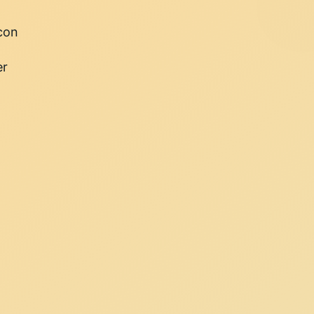
 con
er