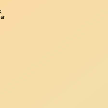
o
tar