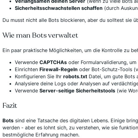
Verlangsamen deinen Server
(wenn zu viele Bots a
Sicherheitsschwachstellen schaffen
(durch Auskun
Du musst nicht alle Bots blockieren, aber du solltest sie 
Wie man Bots verwaltet
Ein paar praktische Möglichkeiten, um die Kontrolle zu be
Verwende
CAPTCHAs
oder Formularvalidierung, u
Einrichten
Firewall-Regeln
oder Bot-Schutz-Tools (v
Konfigurieren Sie Ihr
robots.txt
Datei, um gute Bots 
Analysiere deine Logs oder Analysen auf verdächtig
Verwende
Server-seitige Sicherheitstools
(wie Wor
Fazit
Bots
sind eine Tatsache des digitalen Lebens. Einige brin
werden - aber es lohnt sich, zu verstehen, wie sie funkti
bestmögliche Erfahrung machen.