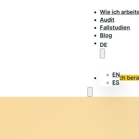
Wie ich arbeit
Audit
Fallstudien
Blog
DE
EN
Lass dich ber
ES