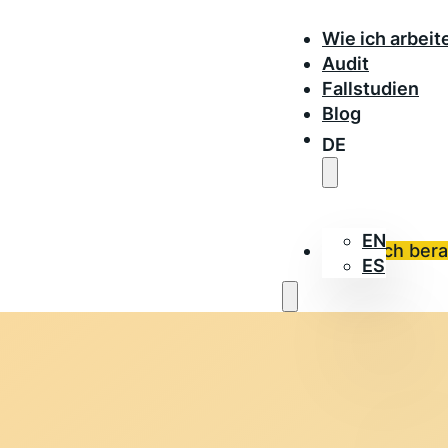
Wie ich arbeit
Audit
Fallstudien
Blog
DE
EN
Lass dich ber
ES