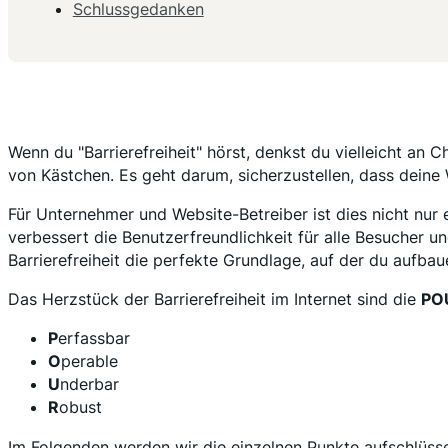
Schlussgedanken
Wenn du "Barrierefreiheit" hörst, denkst du vielleicht an C
von Kästchen. Es geht darum, sicherzustellen, dass dein
Für Unternehmer und Website-Betreiber ist dies nicht nur
verbessert die Benutzerfreundlichkeit für alle Besucher 
Barrierefreiheit die perfekte Grundlage, auf der du aufbau
Das Herzstück der Barrierefreiheit im Internet sind die
POU
P
erfassbar
O
perable
U
nderbar
R
obust
Im Folgenden werden wir die einzelnen Punkte aufschlüsse