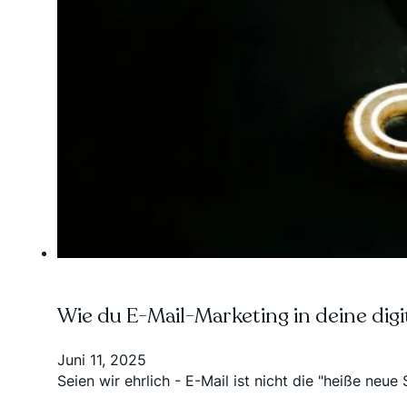
Wie du E-Mail-Marketing in deine digit
Juni 11, 2025
Seien wir ehrlich - E-Mail ist nicht die "heiße neue 