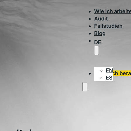
Wie ich arbeit
Audit
Fallstudien
Blog
DE
EN
Lass dich ber
ES