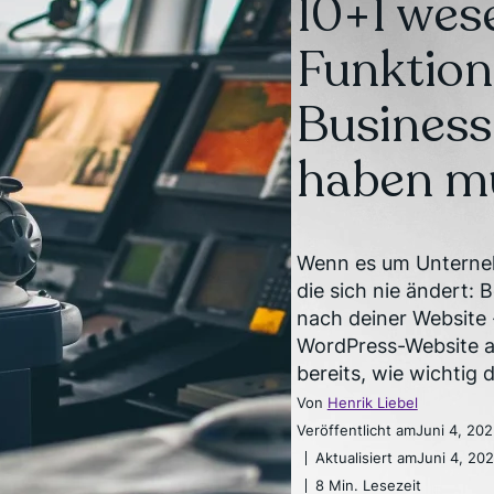
10+1 wes
Funktion
Busines
haben m
Wenn es um Unterneh
die sich nie ändert:
nach deiner Website 
WordPress-Website au
bereits, wie wichtig d
Von
Henrik Liebel
Veröffentlicht am
Juni 4, 20
Aktualisiert am
Juni 4, 20
8 Min. Lesezeit