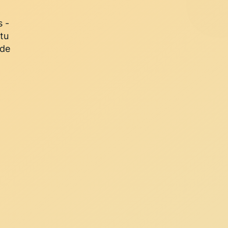
s -
tu
 de