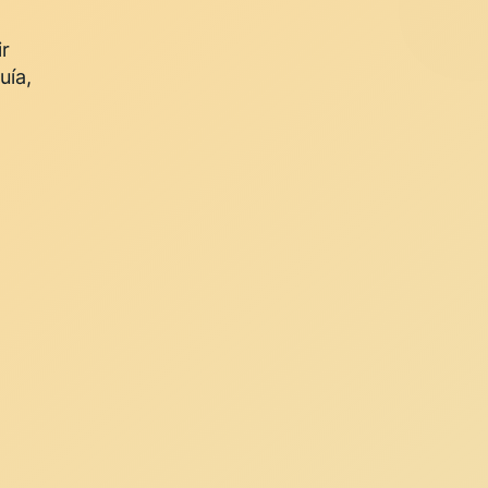
ir
uía,