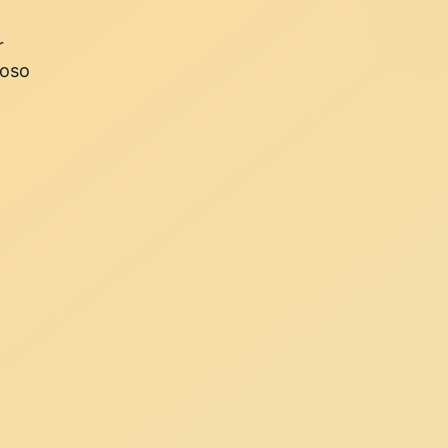
r
ioso